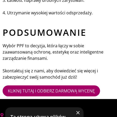
3. Łatwość naprawy drobnych zarysowań.
4. Utrzymanie wysokiej wartości odsprzedaży.
PODSUMOWANIE
Wybór PPF to decyzja, która łączy w sobie
zaawansowaną ochronę, estetykę oraz inteligentne
zarządzanie finansami.
Skontaktuj się z nami, aby dowiedzieć się więcej i
zabezpieczyć swój samochód już dziś!
KLIKNIJ TUTAJ I ODBIERZ DARMOWĄ WYCENĘ
×
Zielona Góra, Zawada-Torfowa 2
Ta strona używa plików