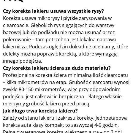
Czy korekta lakieru usuwa wszystkie rysy?
Korekta usuwa mikrorysy i płytkie zarysowania w
clearcoacie. Głębokich rys sięgających do warstwy
bazowej lub do podkładu nie można usunąć przez
polerowanie – tam potrzebna jest lokalna naprawa
lakiernicza. Podczas oględzin dokładnie oceniamy, które
defekty można poprawić korektą, a które wymagają
innego podejścia.
Czy korekta lakieru ściera za dużo materiału?
Profesjonalna korekta ściera minimalną ilość clearcoatu
– kilka mikrometrów na etap. Grubość clearcoatu wynosi
zwykle 80-150 mikrometrów, więc przy odpowiednim
podejściu jest całkowicie bezpieczna. Dlatego właśnie
mierzymy grubość lakieru przed pracą.
Jak długo trwa korekta lakieru?
Zależy od stanu lakieru i zakresu korekty. Jednoetapowa
korekta auta klasy kompakt to zazwyczaj 4-6 godzin.
Pełna dwuetapowa korekta większego auta – do 2 dni