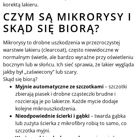
korektą lakieru.
CZYM SĄ MIKRORYSY I
SKĄD SIĘ BIORĄ?
Mikrorysy to drobne uszkodzenia w przezroczystej
warstwie lakieru (clearcoat), często niewidoczne w
normalnym świetle, ale bardzo wyraźne przy oświetleniu
bocznym lub w słońcu. Ich sieć sprawia, że lakier wygląda
jakby był „zaświecony” lub szary.
Skąd się biorą?
Myjnie automatyczne ze szczotkami
– szczotki
zbierają piasek i drobne cząsteczki brudne i
rozcierają je po lakierze. Każde mycie dodaje
kolejne mikrouszkodzenia.
Nieodpowiednie ścierki i gąbki
– twarda gąbka
lub zużyta ścierka z mikrofibry robią to samo, co
szczotka myjni.