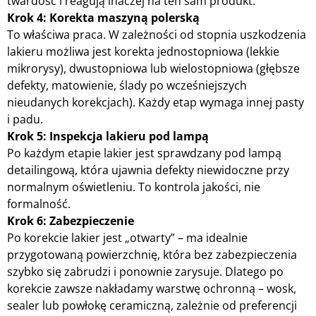
twardość i reagują inaczej na ten sam produkt.
Krok 4: Korekta maszyną polerską
To właściwa praca. W zależności od stopnia uszkodzenia
lakieru możliwa jest korekta jednostopniowa (lekkie
mikrorysy), dwustopniowa lub wielostopniowa (głębsze
defekty, matowienie, ślady po wcześniejszych
nieudanych korekcjach). Każdy etap wymaga innej pasty
i padu.
Krok 5: Inspekcja lakieru pod lampą
Po każdym etapie lakier jest sprawdzany pod lampą
detailingową, która ujawnia defekty niewidoczne przy
normalnym oświetleniu. To kontrola jakości, nie
formalność.
Krok 6: Zabezpieczenie
Po korekcie lakier jest „otwarty” – ma idealnie
przygotowaną powierzchnię, która bez zabezpieczenia
szybko się zabrudzi i ponownie zarysuje. Dlatego po
korekcie zawsze nakładamy warstwę ochronną – wosk,
sealer lub powłokę ceramiczną, zależnie od preferencji