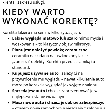
klienta i zakresu usługi.
KIEDY WARTO
WYKONAĆ KOREKTĘ?
Korekta lakieru ma sens w kilku sytuacjach:
Lakier wygląda matowo lub szaro
mimo mycia i
woskowania – to klasyczny objaw mikrorys.
Planujesz nałożyć powłokę ceramiczną
–
ceramika nakładana na uszkodzony lakier
„zamrozi” defekty. Korekta przed ceramiką to
standard.
Kupujesz używane auto
i zależy Ci na
przywróceniu mu wyglądu – nawet kilkuletnie auto
może po korekcie wyglądać jak wyjęte z salonu.
Sprzedajesz auto
i chcesz zaprezentować je w
najlepszym stanie wizualnym.
Masz nowe auto i chcesz je dobrze zabezpieczyć
– czasem nowe samochody wyjeżdżają z salonu już