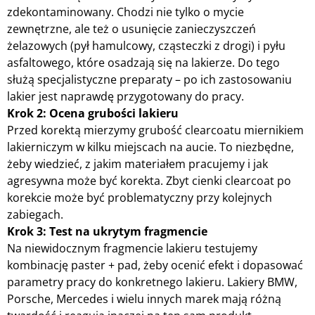
zdekontaminowany. Chodzi nie tylko o mycie
zewnętrzne, ale też o usunięcie zanieczyszczeń
żelazowych (pył hamulcowy, cząsteczki z drogi) i pyłu
asfaltowego, które osadzają się na lakierze. Do tego
służą specjalistyczne preparaty – po ich zastosowaniu
lakier jest naprawdę przygotowany do pracy.
Krok 2: Ocena grubości lakieru
Przed korektą mierzymy grubość clearcoatu miernikiem
lakierniczym w kilku miejscach na aucie. To niezbędne,
żeby wiedzieć, z jakim materiałem pracujemy i jak
agresywna może być korekta. Zbyt cienki clearcoat po
korekcie może być problematyczny przy kolejnych
zabiegach.
Krok 3: Test na ukrytym fragmencie
Na niewidocznym fragmencie lakieru testujemy
kombinację paster + pad, żeby ocenić efekt i dopasować
parametry pracy do konkretnego lakieru. Lakiery BMW,
Porsche, Mercedes i wielu innych marek mają różną