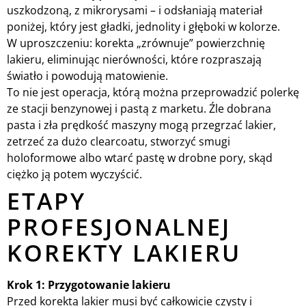
uszkodzoną, z mikrorysami – i odsłaniają materiał
poniżej, który jest gładki, jednolity i głęboki w kolorze.
W uproszczeniu: korekta „zrównuje” powierzchnię
lakieru, eliminując nierówności, które rozpraszają
światło i powodują matowienie.
To nie jest operacja, którą można przeprowadzić polerkę
ze stacji benzynowej i pastą z marketu. Źle dobrana
pasta i zła prędkość maszyny mogą przegrzać lakier,
zetrzeć za dużo clearcoatu, stworzyć smugi
holoformowe albo wtarć pastę w drobne pory, skąd
ciężko ją potem wyczyścić.
ETAPY
PROFESJONALNEJ
KOREKTY LAKIERU
Krok 1: Przygotowanie lakieru
Przed korektą lakier musi być całkowicie czysty i