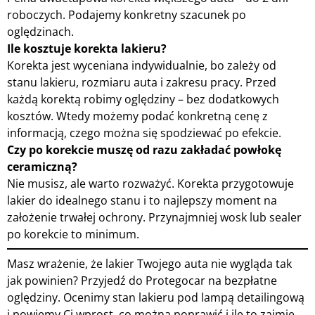
roboczych. Podajemy konkretny szacunek po
oględzinach.
Ile kosztuje korekta lakieru?
Korekta jest wyceniana indywidualnie, bo zależy od
stanu lakieru, rozmiaru auta i zakresu pracy. Przed
każdą korektą robimy oględziny – bez dodatkowych
kosztów. Wtedy możemy podać konkretną cenę z
informacją, czego można się spodziewać po efekcie.
Czy po korekcie muszę od razu zakładać powłokę
ceramiczną?
Nie musisz, ale warto rozważyć. Korekta przygotowuje
lakier do idealnego stanu i to najlepszy moment na
założenie trwałej ochrony. Przynajmniej wosk lub sealer
po korekcie to minimum.
Masz wrażenie, że lakier Twojego auta nie wygląda tak
jak powinien? Przyjedź do Protegocar na bezpłatne
oględziny. Ocenimy stan lakieru pod lampą detailingową
i powiemy Ci wprost, co można poprawić i ile to zajmie.