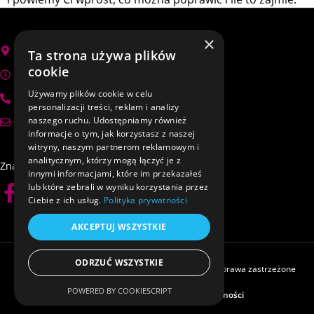
×
Zielona Góra, Zawada-Torfowa 2
Ta strona używa plików
cookie
Poniedziałek – Piątek 10:00 – 18:00
Używamy plików cookie w celu
+48 798 971 466
personalizacji treści, reklam i analizy
naszego ruchu. Udostępniamy również
protegodetailing@gmail.com
informacje o tym, jak korzystasz z naszej
witryny, naszym partnerom reklamowym i
analitycznym, którzy mogą łączyć je z
Znajdź mnie również na Social Mediach:
innymi informacjami, które im przekazałeś
lub które zebrali w wyniku korzystania przez
Ciebie z ich usług.
Polityka prywatności
AKCEPTUJ WSZYSTKIE
ODRZUĆ WSZYSTKIE
© 2023-2025 Autodetailing Zielona Góra, Wszystkie prawa zastrzeżone
POWERED BY COOKIESCRIPT
Szczegóły o stronie
Polityka prywatności