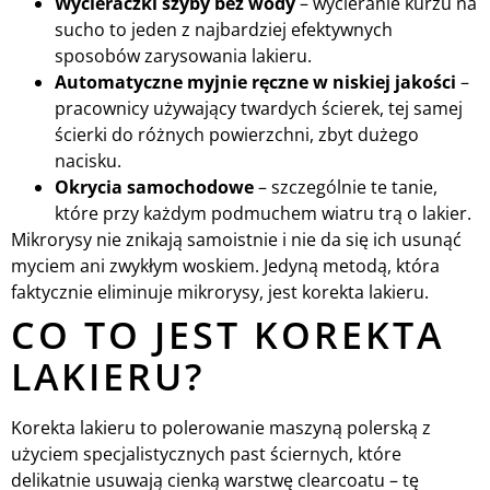
Wycieraczki szyby bez wody
– wycieranie kurzu na
sucho to jeden z najbardziej efektywnych
sposobów zarysowania lakieru.
Automatyczne myjnie ręczne w niskiej jakości
–
pracownicy używający twardych ścierek, tej samej
ścierki do różnych powierzchni, zbyt dużego
nacisku.
Okrycia samochodowe
– szczególnie te tanie,
które przy każdym podmuchem wiatru trą o lakier.
Mikrorysy nie znikają samoistnie i nie da się ich usunąć
myciem ani zwykłym woskiem. Jedyną metodą, która
faktycznie eliminuje mikrorysy, jest korekta lakieru.
CO TO JEST KOREKTA
LAKIERU?
Korekta lakieru to polerowanie maszyną polerską z
użyciem specjalistycznych past ściernych, które
delikatnie usuwają cienką warstwę clearcoatu – tę