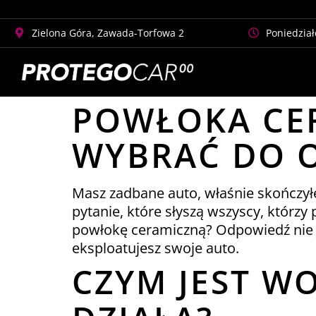
Zielona Góra, Zawada-Torfowa 2
Poniedział
POWŁOKA CE
WYBRAĆ DO 
Masz zadbane auto, właśnie skończyłeś 
pytanie, które słyszą wszyscy, którzy
powłokę ceramiczną? Odpowiedź nie je
eksploatujesz swoje auto.
CZYM JEST W