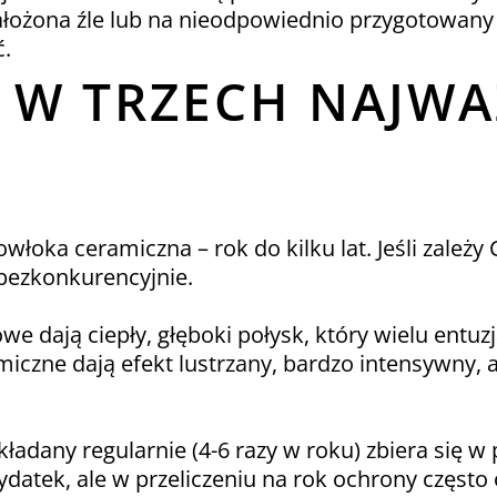
nałożona źle lub na nieodpowiednio przygotowany
ć.
W TRZECH NAJWA
H
włoka ceramiczna – rok do kilku lat. Jeśli zależy
bezkonkurencyjnie.
e dają ciepły, głęboki połysk, który wielu entuzj
iczne dają efekt lustrzany, bardzo intensywny, a
ładany regularnie (4-6 razy w roku) zbiera się w
atek, ale w przeliczeniu na rok ochrony często