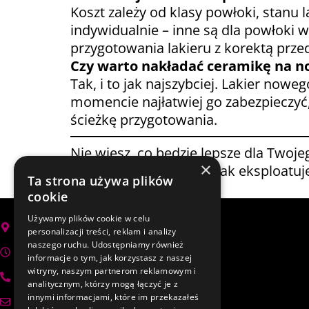
Koszt zależy od klasy powłoki, stanu 
indywidualnie – inne są dla powłoki 
przygotowania lakieru z korektą prze
Czy warto nakładać ceramikę na n
Tak, i to jak najszybciej. Lakier now
momencie najłatwiej go zabezpieczyć,
ścieżkę przygotowania.
Nie wiesz, co będzie lepsze dla Twoje
×
porozmawiamy o tym, jak eksploatuje
Ta strona używa plików
usługi.
cookie
Używamy plików cookie w celu
Zielona Góra, Zawada-Torfowa 2
personalizacji treści, reklam i analizy
naszego ruchu. Udostępniamy również
Poniedziałek – Piątek 10:00 – 18:00
informacje o tym, jak korzystasz z naszej
witryny, naszym partnerom reklamowym i
+48 798 971 466
analitycznym, którzy mogą łączyć je z
innymi informacjami, które im przekazałeś
protegodetailing@gmail.com