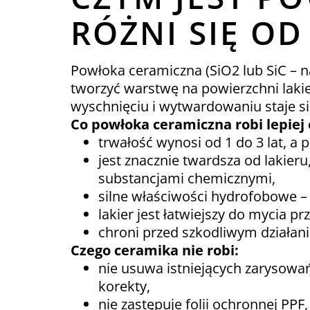
RÓŻNI SIĘ O
Powłoka ceramiczna (SiO2 lub SiC – n
tworzyć warstwę na powierzchni lakie
wyschnięciu i wytwardowaniu staje si
Co powłoka ceramiczna robi lepiej
trwałość wynosi od 1 do 3 lat, a
jest znacznie twardsza od lakie
substancjami chemicznymi,
silne właściwości hydrofobowe – 
lakier jest łatwiejszy do mycia pr
chroni przed szkodliwym działani
Czego ceramika nie robi:
nie usuwa istniejących zarysowań
korekty,
nie zastępuje folii ochronnej PP